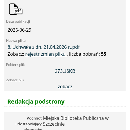
pdf
2026-06-29
8. Uchwała z dn. 21.04.2026 r..pdf
Zobacz:
rejestr zmian pliku
, liczba pobrań:
55
8.
273.16KB
Uchwała
z
dn.
zobacz
21.04.2026
r..pdf
Redakcja podstrony
Miejska Biblioteka Publiczna w
Podmiot
Szczecinie
udostępniający
informację