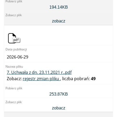
6.
194.14KB
Uchwała
z
dn.
zobacz
26.01.2021
r..pdf
pdf
2026-06-29
7. Uchwała z dn. 23.11.2021 r..pdf
Zobacz:
rejestr zmian pliku
, liczba pobrań:
49
7.
253.87KB
Uchwała
z
dn.
zobacz
23.11.2021
r..pdf