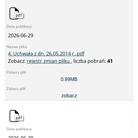
r..pdf
pdf
2026-06-29
4. Uchwała z dn. 26.05.2014 r..pdf
Zobacz:
rejestr zmian pliku
, liczba pobrań:
41
4.
0.99MB
Uchwała
z
dn.
zobacz
26.05.2014
r..pdf
pdf
2026-06-29