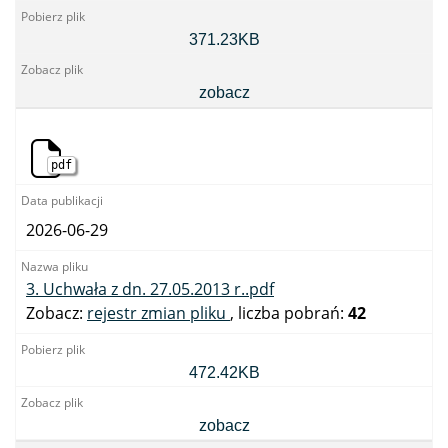
2.
371.23KB
Uchwała
z
dn.
zobacz
18.03.2013
r..pdf
pdf
2026-06-29
3. Uchwała z dn. 27.05.2013 r..pdf
Zobacz:
rejestr zmian pliku
, liczba pobrań:
42
3.
472.42KB
Uchwała
z
dn.
zobacz
27.05.2013