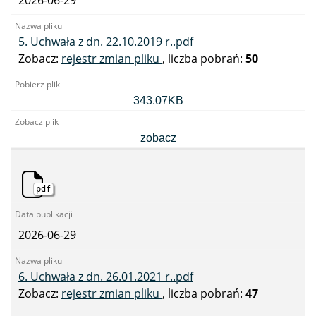
5. Uchwała z dn. 22.10.2019 r..pdf
Zobacz:
rejestr zmian pliku
, liczba pobrań:
50
5.
343.07KB
Uchwała
z
dn.
zobacz
22.10.2019
r..pdf
pdf
2026-06-29
6. Uchwała z dn. 26.01.2021 r..pdf
Zobacz:
rejestr zmian pliku
, liczba pobrań:
47