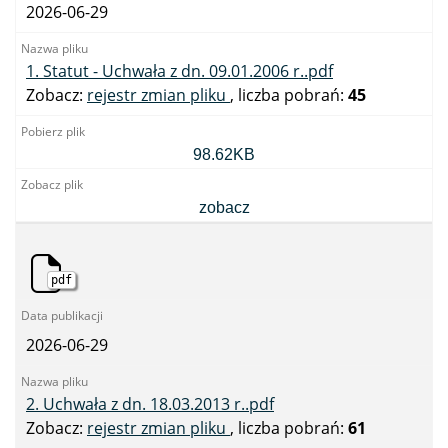
2026-06-29
1. Statut - Uchwała z dn. 09.01.2006 r..pdf
Zobacz:
rejestr zmian pliku
, liczba pobrań:
45
1.
98.62KB
Statut
-
Uchwała
zobacz
z
dn.
09.01.2006
r..pdf
pdf
2026-06-29
2. Uchwała z dn. 18.03.2013 r..pdf
Zobacz:
rejestr zmian pliku
, liczba pobrań:
61