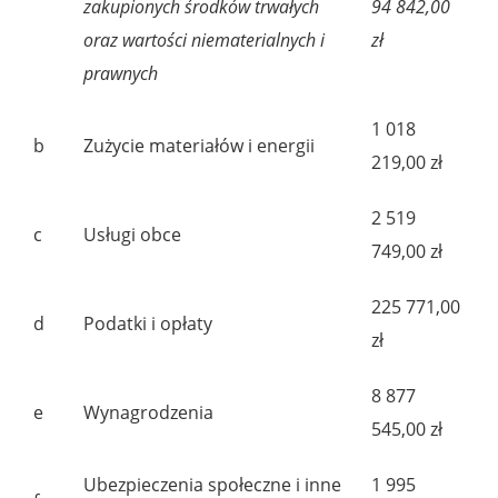
zakupionych środków trwałych
94 842,00
oraz wartości niematerialnych i
zł
prawnych
1 018
b
Zużycie materiałów i energii
219,00 zł
2 519
c
Usługi obce
749,00 zł
225 771,00
d
Podatki i opłaty
zł
8 877
e
Wynagrodzenia
545,00 zł
Ubezpieczenia społeczne i inne
1 995