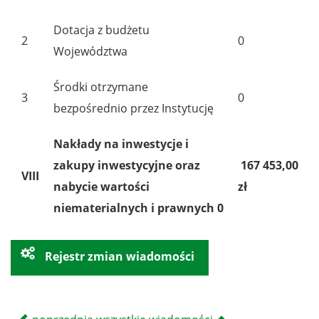
Dotacja z budżetu
2
0
Województwa
Środki otrzymane
3
0
bezpośrednio przez Instytucję
Nakłady na inwestycje i
zakupy inwestycyjne oraz
167 453,00
VIII
nabycie wartości
zł
niematerialnych i prawnych 0
Rejestr zmian wiadomości