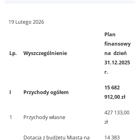
Budżet
19 Lutego 2026
Plan
finansowy
Lp.
Wyszczególnienie
na dzień
31.12.2025
r.
15 682
I
Przychody ogółem
912,00 zł
427 133,00
1
Przychody własne
zł
Dotacja z budżetu Miasta na
14 383